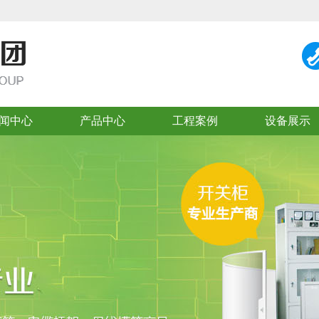
闻中心
产品中心
工程案例
设备展示