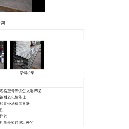
桥架
彩钢桥架
规格型号应该怎么选择呢
蚀耐老化性能佳
如此受消费者青睐
性
样的
耗量是如何得出来的