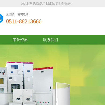
加入收藏
|
联系我们
|
返回首页
|
邮箱登录
全国统一咨询电话
0511-88213666
荣誉资质
联系我们