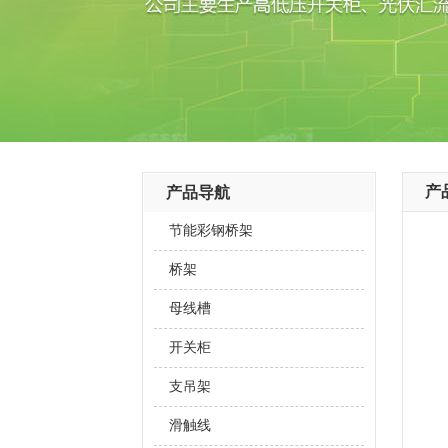
产
产品导航
节能彩钢桥架
桥架
母线槽
开关柜
支吊架
滑触线