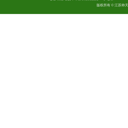
版权所有 © 江苏帅天电