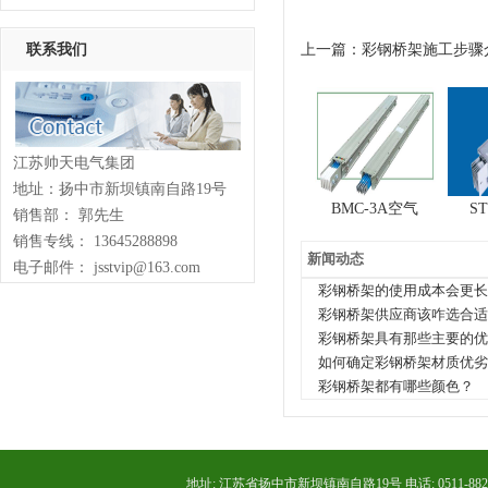
联系我们
上一篇：彩钢桥架施工步骤
江苏帅天电气集团
地址：扬中市新坝镇南自路19号
BMC-3A空气
S
销售部： 郭先生
销售专线： 13645288898
新闻动态
电子邮件： jsstvip@163.com
彩钢桥架的使用成本会更长
彩钢桥架供应商该咋选合适
彩钢桥架具有那些主要的优
如何确定彩钢桥架材质优劣
彩钢桥架都有哪些颜色？
地址: 江苏省扬中市新坝镇南自路19号 电话: 0511-88213666 