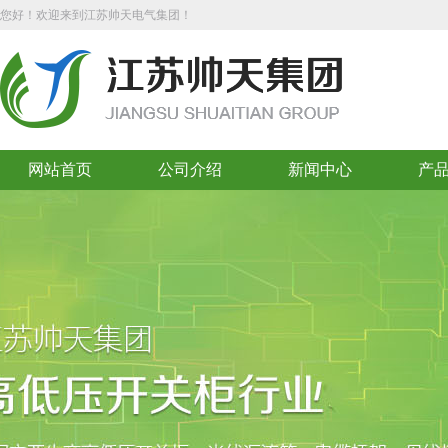
您好！欢迎来到江苏帅天电气集团！
网站首页
公司介绍
新闻中心
产
在线留言