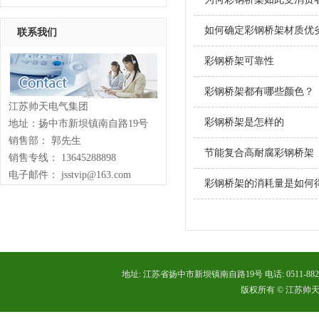
如何确定彩钢桥架材质优
联系我们
彩钢桥架可靠性
彩钢桥架都有哪些颜色？
江苏帅天电气集团
彩钢桥架是怎样的
地址：扬中市新坝镇南自路19号
销售部： 郭先生
节能复合高耐腐彩钢桥架
销售专线： 13645288898
电子邮件： jsstvip@163.com
彩钢桥架的消耗量是如何
地址: 江苏省扬中市新坝镇南自路19号 电话: 0511-88213666 
版权所有 © 江苏帅天电