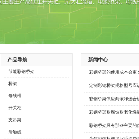
产品导航
新闻中心
节能彩钢桥架
彩钢桥架的使用成本会更
桥架
定制彩钢桥架规格型号应
母线槽
彩钢桥架供应商该咋选合
开关柜
彩钢桥架耐腐蚀耐老化性
支吊架
彩钢桥架具有那些主要的
滑触线
为何彩钢桥架如此受消费