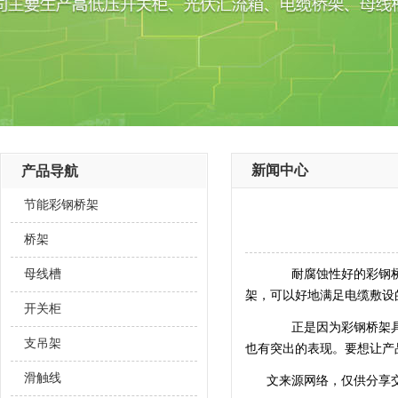
新闻中心
产品导航
节能彩钢桥架
桥架
母线槽
耐腐蚀性好的彩钢
架，可以好地满足电缆敷设
开关柜
正是因为彩钢桥架具有
支吊架
也有突出的表现。要想让产
滑触线
文来源网络，仅供分享